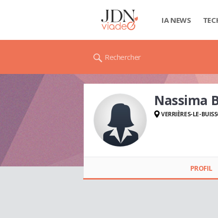
IA NEWS
TEC
Rechercher
Nassima 
VERRIÈRES-LE-BUIS
Nassima
BOUDOUANI
PROFIL