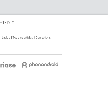
w
x
y
z
 légales
Tous les articles
Corrections