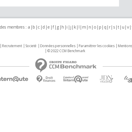
 des membres :
a
b
c
d
e
f
g
h
i
j
k
l
m
n
o
p
q
r
s
t
u
v
Recrutement
Societé
Données personnelles
Paramétrer les cookies
Mentions
© 2022 CCM Benchmark