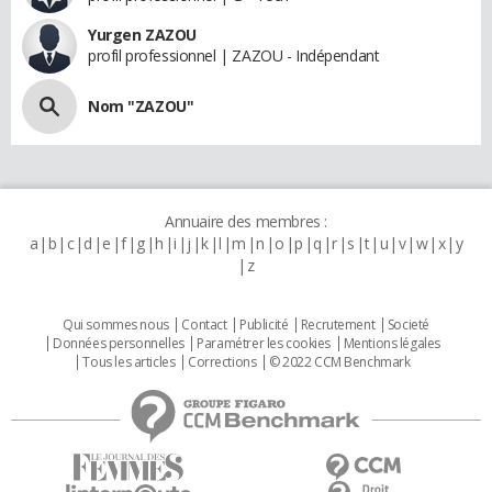
Yurgen ZAZOU
profil professionnel | ZAZOU - Indépendant
Nom "ZAZOU"
Annuaire des membres :
a
b
c
d
e
f
g
h
i
j
k
l
m
n
o
p
q
r
s
t
u
v
w
x
y
z
Qui sommes nous
Contact
Publicité
Recrutement
Societé
Données personnelles
Paramétrer les cookies
Mentions légales
Tous les articles
Corrections
© 2022 CCM Benchmark