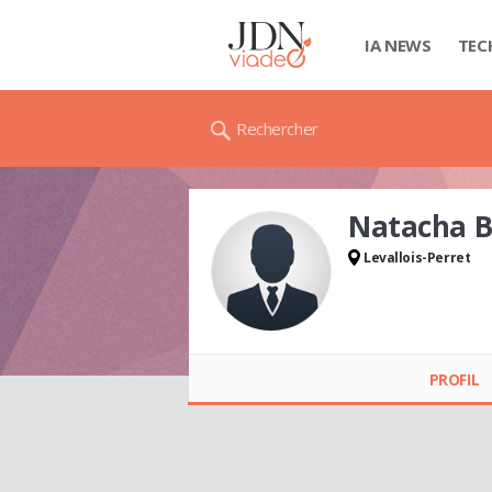
IA NEWS
TEC
Rechercher
Natacha 
Levallois-Perret
Natacha BERGER
PROFIL