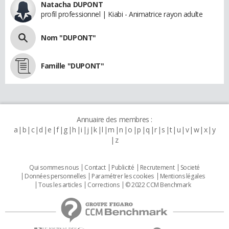
Natacha DUPONT
profil professionnel | Kiabi - Animatrice rayon adulte
Nom "DUPONT"
Famille "DUPONT"
Annuaire des membres :
a
b
c
d
e
f
g
h
i
j
k
l
m
n
o
p
q
r
s
t
u
v
w
x
y
z
Qui sommes nous
Contact
Publicité
Recrutement
Societé
Données personnelles
Paramétrer les cookies
Mentions légales
Tous les articles
Corrections
© 2022 CCM Benchmark