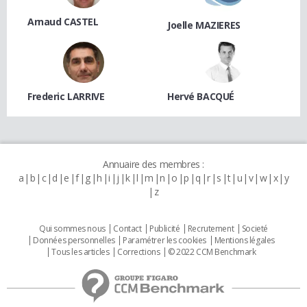
Arnaud CASTEL
Joelle MAZIERES
Frederic LARRIVE
Hervé BACQUÉ
Annuaire des membres :
a
b
c
d
e
f
g
h
i
j
k
l
m
n
o
p
q
r
s
t
u
v
w
x
y
z
Qui sommes nous
Contact
Publicité
Recrutement
Societé
Données personnelles
Paramétrer les cookies
Mentions légales
Tous les articles
Corrections
© 2022 CCM Benchmark