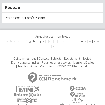
Réseau
Pas de contact professionnel
Annuaire des membres :
a
b
c
d
e
f
g
h
i
j
k
l
m
n
o
p
q
r
s
t
u
v
w
x
y
z
Qui sommes nous
Contact
Publicité
Recrutement
Societé
Données personnelles
Paramétrer les cookies
Mentions légales
Tous les articles
Corrections
© 2022 CCM Benchmark