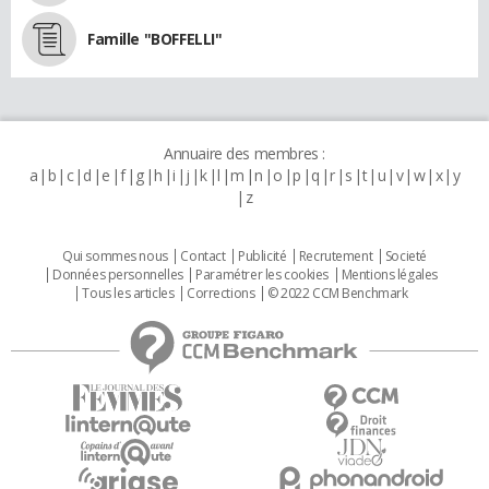
Famille "BOFFELLI"
Annuaire des membres :
a
b
c
d
e
f
g
h
i
j
k
l
m
n
o
p
q
r
s
t
u
v
w
x
y
z
Qui sommes nous
Contact
Publicité
Recrutement
Societé
Données personnelles
Paramétrer les cookies
Mentions légales
Tous les articles
Corrections
© 2022 CCM Benchmark