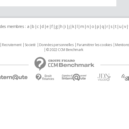
 des membres :
a
b
c
d
e
f
g
h
i
j
k
l
m
n
o
p
q
r
s
t
u
v
Recrutement
Societé
Données personnelles
Paramétrer les cookies
Mentions
© 2022 CCM Benchmark