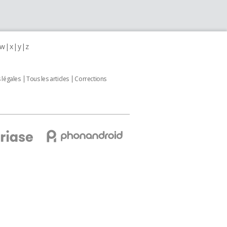
w
x
y
z
 légales
Tous les articles
Corrections