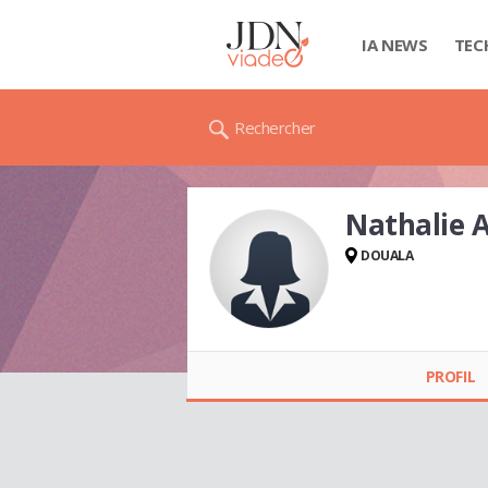
IA NEWS
TEC
Rechercher
Nathalie 
DOUALA
Nathalie ASSOLO
PROFIL