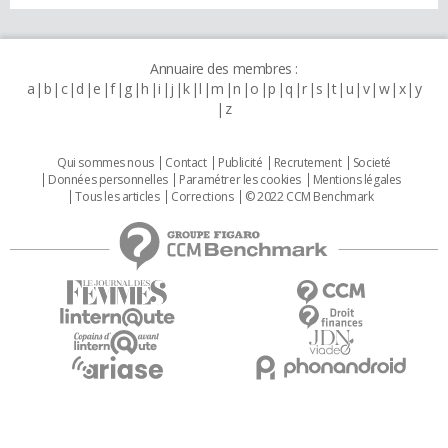
Annuaire des membres :
a
b
c
d
e
f
g
h
i
j
k
l
m
n
o
p
q
r
s
t
u
v
w
x
y
z
Qui sommes nous
Contact
Publicité
Recrutement
Societé
Données personnelles
Paramétrer les cookies
Mentions légales
Tous les articles
Corrections
© 2022 CCM Benchmark