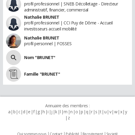
profil professionnel | SNEB Décolletage - Directeur
administratif, financier, commercial
Nathalie BRUNET
profil professionnel | CCI Puy de Dôme - Accueil
investisseurs accueil mobilité
Nathalie BRUNET
profil personnel | FOSSES
Nom "BRUNET"
Famille "BRUNET"
Annuaire des membres :
a
b
c
d
e
f
g
h
i
j
k
l
m
n
o
p
q
r
s
t
u
v
w
x
y
z
Qui sommes nous
Contact
Publicité
Recrutement
Societé