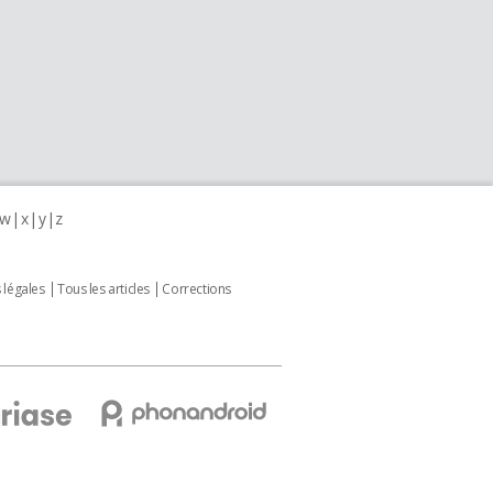
w
x
y
z
 légales
Tous les articles
Corrections