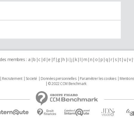
 des membres :
a
b
c
d
e
f
g
h
i
j
k
l
m
n
o
p
q
r
s
t
u
v
Recrutement
Societé
Données personnelles
Paramétrer les cookies
Mentions
© 2022 CCM Benchmark