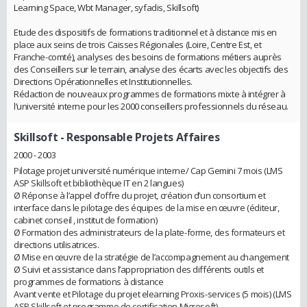
Learning Space, Wbt Manager, syfadis, Skillsoft)
Etude des dispositifs de formations traditionnel et à distance mis en
place aux seins de trois Caisses Régionales (Loire, Centre Est, et
Franche-comté), analyses des besoins de formations métiers auprès
des Conseillers sur le terrain, analyse des écarts avec les objectifs des
Directions Opérationnelles et Institutionnelles.
Rédaction de nouveaux programmes de formations mixte à intégrer à
l’université interne pour les 2000 conseillers professionnels du réseau.
Skillsoft
- Responsable Projets Affaires
2000 - 2003
Pilotage projet université numérique interne/ Cap Gemini 7 mois (LMS
ASP Skillsoft et bibliothèque IT en 2 langues)
Ø Réponse à l’appel d’offre du projet, création d’un consortium et
interface dans le pilotage des équipes de la mise en œuvre (éditeur,
cabinet conseil , institut de formation)
Ø Formation des administrateurs de la plate-forme, des formateurs et
directions utilisatrices.
Ø Mise en œuvre de la stratégie de l’accompagnement au changement
Ø Suivi et assistance dans l’appropriation des différents outils et
programmes de formations à distance
Avant vente et Pilotage du projet elearning Proxis-services (5 mois) (LMS
ASP Skillsoft et programme de certification Microsoft)