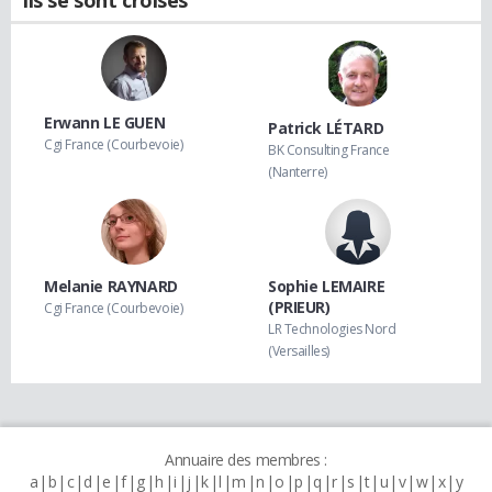
Erwann LE GUEN
Patrick LÉTARD
Cgi France (Courbevoie)
BK Consulting France
(Nanterre)
Melanie RAYNARD
Sophie LEMAIRE
(PRIEUR)
Cgi France (Courbevoie)
LR Technologies Nord
(Versailles)
Annuaire des membres :
a
b
c
d
e
f
g
h
i
j
k
l
m
n
o
p
q
r
s
t
u
v
w
x
y