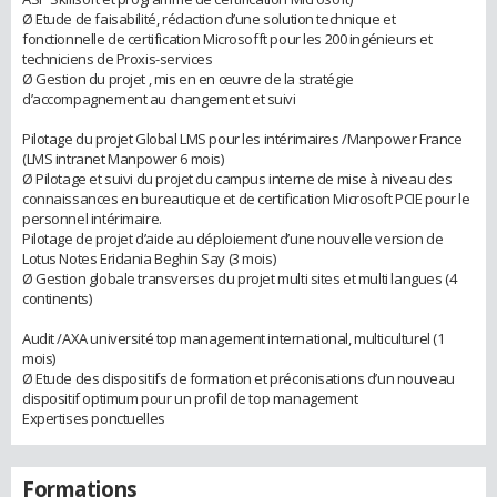
Ø Etude de faisabilité, rédaction d’une solution technique et
fonctionnelle de certification Microsofft pour les 200 ingénieurs et
techniciens de Proxis-services
Ø Gestion du projet , mis en en œuvre de la stratégie
d’accompagnement au changement et suivi
Pilotage du projet Global LMS pour les intérimaires /Manpower France
(LMS intranet Manpower 6 mois)
Ø Pilotage et suivi du projet du campus interne de mise à niveau des
connaissances en bureautique et de certification Microsoft PCIE pour le
personnel intérimaire.
Pilotage de projet d’aide au déploiement d’une nouvelle version de
Lotus Notes Eridania Beghin Say (3 mois)
Ø Gestion globale transverses du projet multi sites et multi langues (4
continents)
Audit /AXA université top management international, multiculturel (1
mois)
Ø Etude des dispositifs de formation et préconisations d’un nouveau
dispositif optimum pour un profil de top management
Expertises ponctuelles
Formations