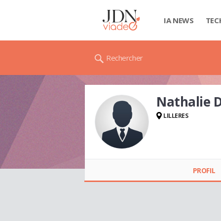
IA NEWS
TEC
Rechercher
Nathalie 
LILLERES
Nathalie DELESERRE
PROFIL