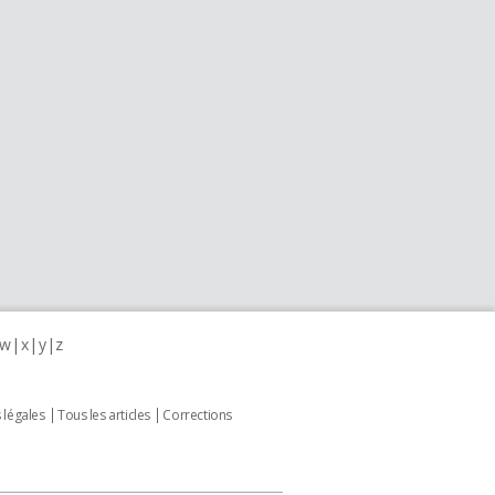
w
x
y
z
 légales
Tous les articles
Corrections