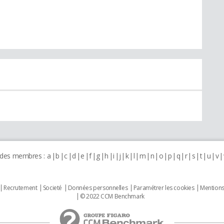
 des membres :
a
b
c
d
e
f
g
h
i
j
k
l
m
n
o
p
q
r
s
t
u
v
Recrutement
Societé
Données personnelles
Paramétrer les cookies
Mentions
© 2022 CCM Benchmark