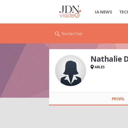
IA NEWS
TEC
Rechercher
Nathalie
ARLES
Nathalie DUMAS
PROFIL