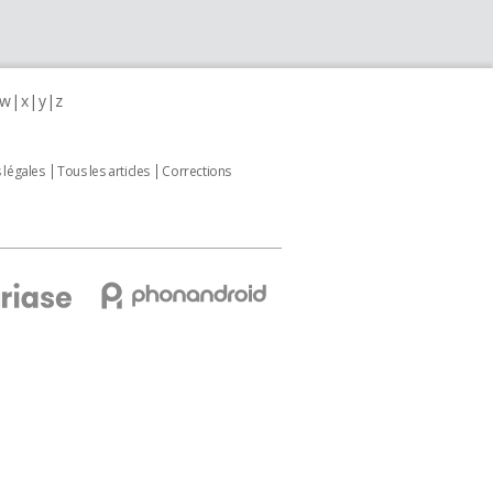
w
x
y
z
 légales
Tous les articles
Corrections