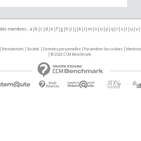
 des membres :
a
b
c
d
e
f
g
h
i
j
k
l
m
n
o
p
q
r
s
t
u
v
Recrutement
Societé
Données personnelles
Paramétrer les cookies
Mentions
© 2022 CCM Benchmark