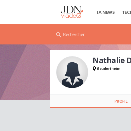
IA NEWS
TEC
Rechercher
Nathalie
Geudertheim
Nathalie DUPONT
PROFIL