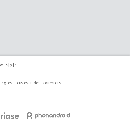
w
x
y
z
 légales
Tous les articles
Corrections