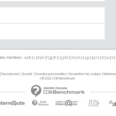
 des membres :
a
b
c
d
e
f
g
h
i
j
k
l
m
n
o
p
q
r
s
t
u
v
Recrutement
Societé
Données personnelles
Paramétrer les cookies
Mentions
© 2022 CCM Benchmark