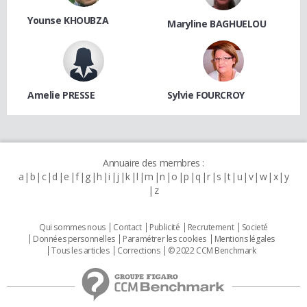
Younse KHOUBZA
Maryline BAGHUELOU
Amelie PRESSE
Sylvie FOURCROY
Annuaire des membres :
a
b
c
d
e
f
g
h
i
j
k
l
m
n
o
p
q
r
s
t
u
v
w
x
y
z
Qui sommes nous
Contact
Publicité
Recrutement
Societé
Données personnelles
Paramétrer les cookies
Mentions légales
Tous les articles
Corrections
© 2022 CCM Benchmark