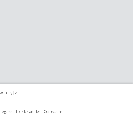
w
x
y
z
 légales
Tous les articles
Corrections