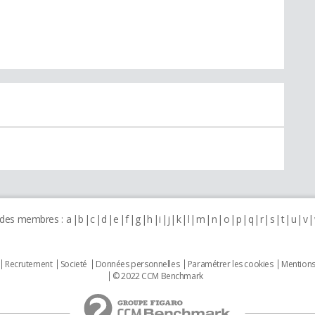
 des membres :
a
b
c
d
e
f
g
h
i
j
k
l
m
n
o
p
q
r
s
t
u
v
Recrutement
Societé
Données personnelles
Paramétrer les cookies
Mentions
© 2022 CCM Benchmark