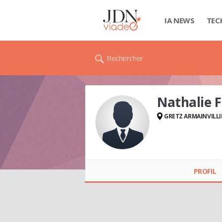
IA NEWS
TEC
Rechercher
Nathalie
GRETZ ARMAINVILLI
Nathalie
FERNANDES
PROFIL