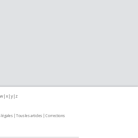
w
x
y
z
 légales
Tous les articles
Corrections