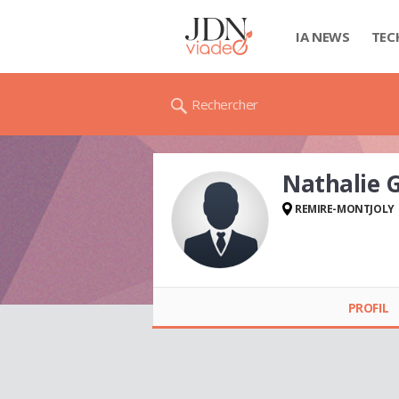
IA NEWS
TEC
Rechercher
Nathalie 
REMIRE-MONTJOLY
Nathalie GALAS
PROFIL