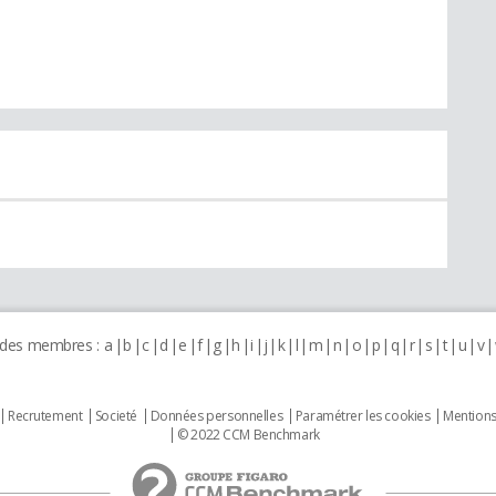
 des membres :
a
b
c
d
e
f
g
h
i
j
k
l
m
n
o
p
q
r
s
t
u
v
Recrutement
Societé
Données personnelles
Paramétrer les cookies
Mentions
© 2022 CCM Benchmark