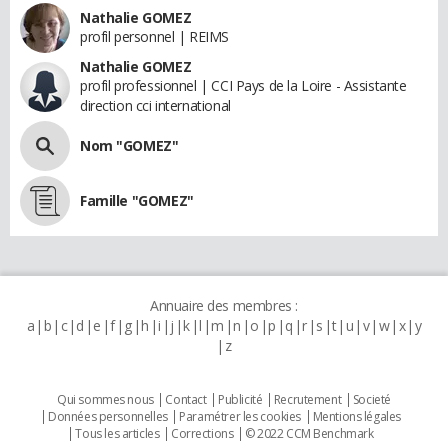
Nathalie GOMEZ
profil personnel | REIMS
Nathalie GOMEZ
profil professionnel | CCI Pays de la Loire - Assistante
direction cci international
Nom "GOMEZ"
Famille "GOMEZ"
Annuaire des membres :
a
b
c
d
e
f
g
h
i
j
k
l
m
n
o
p
q
r
s
t
u
v
w
x
y
z
Qui sommes nous
Contact
Publicité
Recrutement
Societé
Données personnelles
Paramétrer les cookies
Mentions légales
Tous les articles
Corrections
© 2022 CCM Benchmark