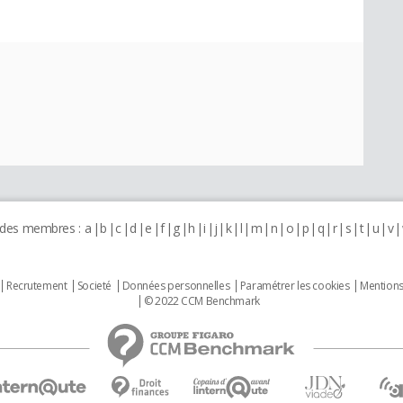
 des membres :
a
b
c
d
e
f
g
h
i
j
k
l
m
n
o
p
q
r
s
t
u
v
Recrutement
Societé
Données personnelles
Paramétrer les cookies
Mentions
© 2022 CCM Benchmark