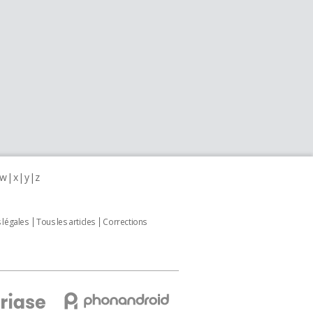
w
x
y
z
 légales
Tous les articles
Corrections