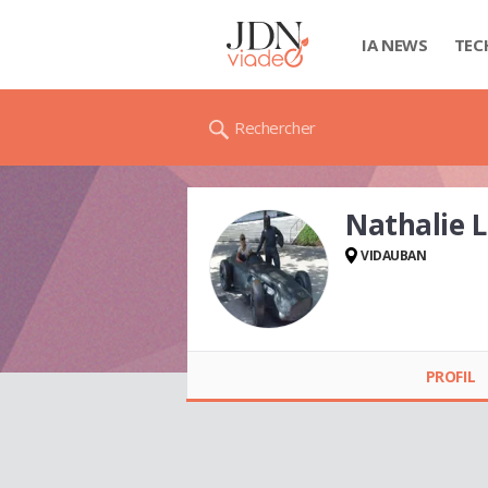
IA NEWS
TEC
Rechercher
Nathalie 
VIDAUBAN
Nathalie LEDANOIS
PROFIL