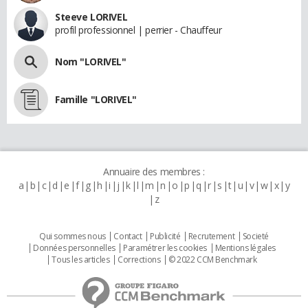
Steeve LORIVEL
profil professionnel | perrier - Chauffeur
Nom "LORIVEL"
Famille "LORIVEL"
Annuaire des membres :
a
b
c
d
e
f
g
h
i
j
k
l
m
n
o
p
q
r
s
t
u
v
w
x
y
z
Qui sommes nous
Contact
Publicité
Recrutement
Societé
Données personnelles
Paramétrer les cookies
Mentions légales
Tous les articles
Corrections
© 2022 CCM Benchmark