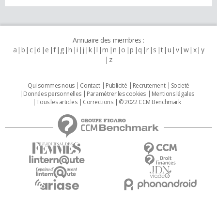
Annuaire des membres :
a
b
c
d
e
f
g
h
i
j
k
l
m
n
o
p
q
r
s
t
u
v
w
x
y
z
Qui sommes nous
Contact
Publicité
Recrutement
Societé
Données personnelles
Paramétrer les cookies
Mentions légales
Tous les articles
Corrections
© 2022 CCM Benchmark