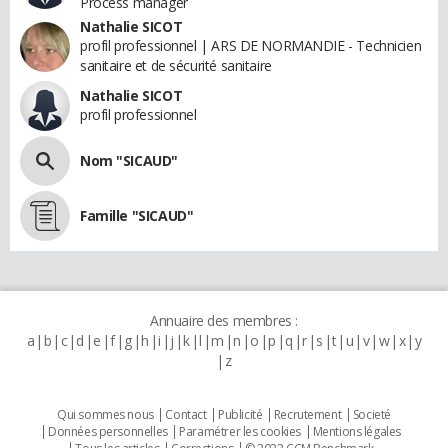
Process manager
Nathalie SICOT
profil professionnel | ARS DE NORMANDIE - Technicien
sanitaire et de sécurité sanitaire
Nathalie SICOT
profil professionnel
Nom "SICAUD"
Famille "SICAUD"
Annuaire des membres :
a
b
c
d
e
f
g
h
i
j
k
l
m
n
o
p
q
r
s
t
u
v
w
x
y
z
Qui sommes nous
Contact
Publicité
Recrutement
Societé
Données personnelles
Paramétrer les cookies
Mentions légales