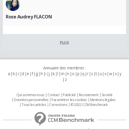
Rose Audrey FLACON
PLUS
Annuaire des membres :
a
b
c
d
e
f
g
h
i
j
k
l
m
n
o
p
q
r
s
t
u
v
w
x
y
z
Qui sommes nous
Contact
Publicité
Recrutement
Societé
Données personnelles
Paramétrer les cookies
Mentions légales
Tous les articles
Corrections
© 2022 CCM Benchmark