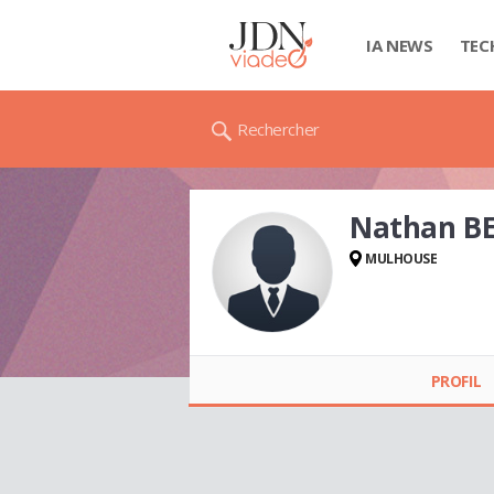
IA NEWS
TEC
Rechercher
Nathan B
MULHOUSE
Nathan BELNO
PROFIL