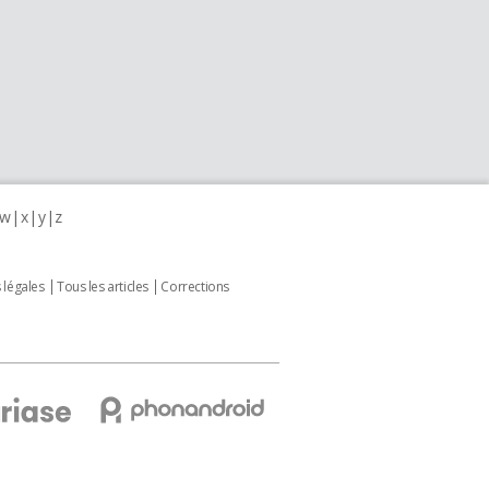
w
x
y
z
 légales
Tous les articles
Corrections