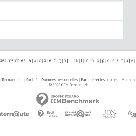
 des membres :
a
b
c
d
e
f
g
h
i
j
k
l
m
n
o
p
q
r
s
t
u
v
Recrutement
Societé
Données personnelles
Paramétrer les cookies
Mentions
© 2022 CCM Benchmark