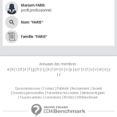
Mariam FARIS
profil professionnel
Nom "FARIS"
Famille "FARIS"
Annuaire des membres :
a
b
c
d
e
f
g
h
i
j
k
l
m
n
o
p
q
r
s
t
u
v
w
x
y
z
Qui sommes nous
Contact
Publicité
Recrutement
Societé
Données personnelles
Paramétrer les cookies
Mentions légales
Tous les articles
Corrections
© 2022 CCM Benchmark