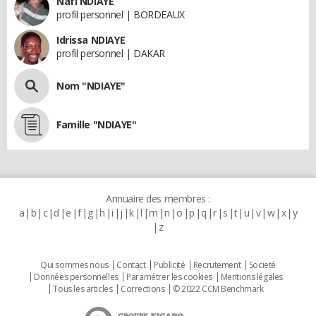
Nafi NDIAYE
profil personnel | BORDEAUX
Idrissa NDIAYE
profil personnel | DAKAR
Nom "NDIAYE"
Famille "NDIAYE"
Annuaire des membres :
a
b
c
d
e
f
g
h
i
j
k
l
m
n
o
p
q
r
s
t
u
v
w
x
y
z
Qui sommes nous
Contact
Publicité
Recrutement
Societé
Données personnelles
Paramétrer les cookies
Mentions légales
Tous les articles
Corrections
© 2022 CCM Benchmark