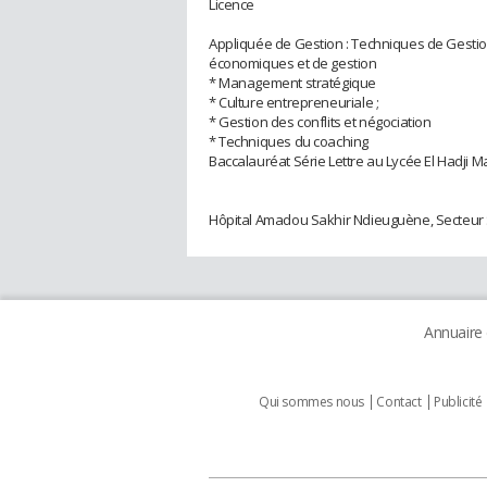
Licence
Appliquée de Gestion : Techniques de Gesti
économiques et de gestion
* Management stratégique
* Culture entrepreneuriale ;
* Gestion des conflits et négociation
* Techniques du coaching
Baccalauréat Série Lettre au Lycée El Hadji Ma
Hôpital Amadou Sakhir Ndieuguène, Secteur
Annuaire
Qui sommes nous
Contact
Publicité