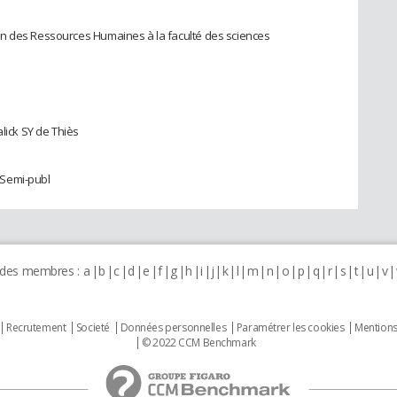
on des Ressources Humaines à la faculté des sciences
lick SY de Thiès
 Semi-publ
 des membres :
a
b
c
d
e
f
g
h
i
j
k
l
m
n
o
p
q
r
s
t
u
v
Recrutement
Societé
Données personnelles
Paramétrer les cookies
Mentions
© 2022 CCM Benchmark