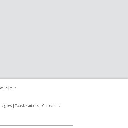
w
x
y
z
 légales
Tous les articles
Corrections