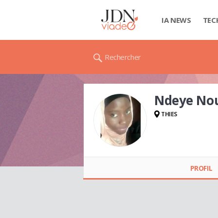
IA NEWS
TEC
Rechercher
Ndeye No
THIES
Ndeye Noud'ji
NGOM
PROFIL