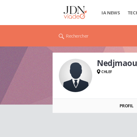
IA NEWS
TEC
Rechercher
Nedjmaou
CHLEF
Nedjmaoui AMIRA
PROFIL