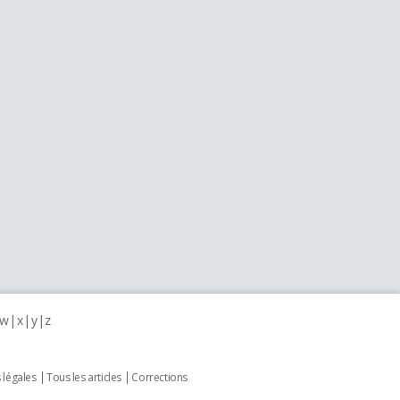
w
x
y
z
 légales
Tous les articles
Corrections