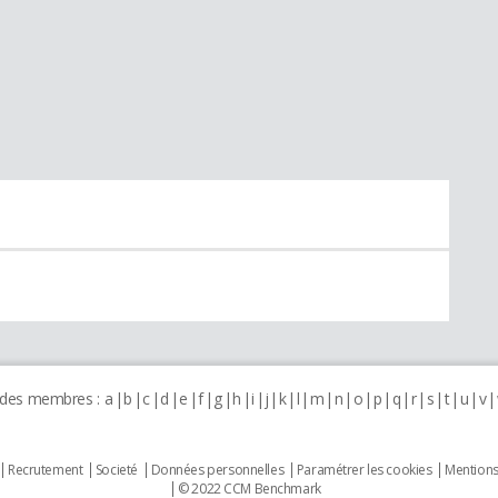
 des membres :
a
b
c
d
e
f
g
h
i
j
k
l
m
n
o
p
q
r
s
t
u
v
Recrutement
Societé
Données personnelles
Paramétrer les cookies
Mentions
© 2022 CCM Benchmark