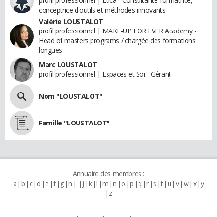
profil professionnel | Etica - Consultante-formatrice,
conceptrice d'outils et méthodes innovants
Valérie LOUSTALOT
profil professionnel | MAKE-UP FOR EVER Academy -
Head of masters programs / chargée des formations
longues
Marc LOUSTALOT
profil professionnel | Espaces et Soi - Gérant
Nom "LOUSTALOT"
Famille "LOUSTALOT"
Annuaire des membres :
a
b
c
d
e
f
g
h
i
j
k
l
m
n
o
p
q
r
s
t
u
v
w
x
y
z