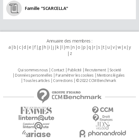
Famille "SCARCELLA"
Annuaire des membres :
a
b
c
d
e
f
g
h
i
j
k
l
m
n
o
p
q
r
s
t
u
v
w
x
y
z
Qui sommes nous
Contact
Publicité
Recrutement
Societé
Données personnelles
Paramétrer les cookies
Mentions légales
Tous les articles
Corrections
© 2022 CCM Benchmark