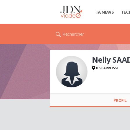
IA NEWS
TEC
Rechercher
Nelly SAA
BISCARROSSE
Nelly SAADA
PROFIL