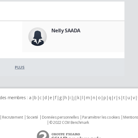
Nelly SAADA
PLUS
 des membres :
a
b
c
d
e
f
g
h
i
j
k
l
m
n
o
p
q
r
s
t
u
v
Recrutement
Societé
Données personnelles
Paramétrer les cookies
Mentions
© 2022 CCM Benchmark