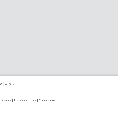
w
x
y
z
 légales
Tous les articles
Corrections