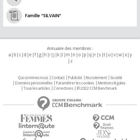
Famille "SILVAIN"
Annuaire des membres :
a
b
c
d
e
f
g
h
i
j
k
l
m
n
o
p
q
r
s
t
u
v
w
x
y
z
Qui sommes nous
Contact
Publicité
Recrutement
Societé
Données personnelles
Paramétrer les cookies
Mentions légales
Tous les articles
Corrections
© 2022 CCM Benchmark