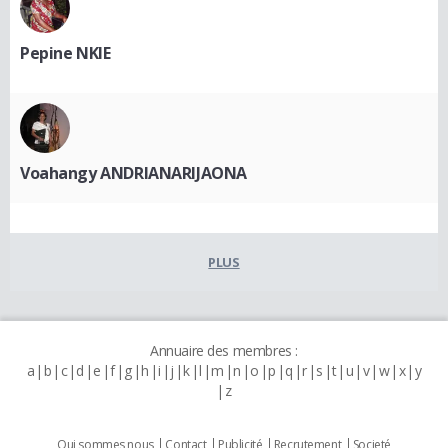
Pepine NKIE
Voahangy ANDRIANARIJAONA
PLUS
Annuaire des membres :
a
b
c
d
e
f
g
h
i
j
k
l
m
n
o
p
q
r
s
t
u
v
w
x
y
z
Qui sommes nous
Contact
Publicité
Recrutement
Societé