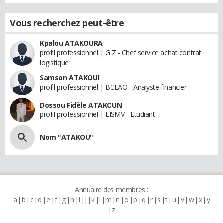
Vous recherchez peut-être
Kpalou ATAKOURA
profil professionnel | GIZ - Chef service achat contrat
logistique
Samson ATAKOUI
profil professionnel | BCEAO - Analyste financier
Dossou Fidèle ATAKOUN
profil professionnel | EISMV - Etudiant
Nom "ATAKOU"
Annuaire des membres :
a
b
c
d
e
f
g
h
i
j
k
l
m
n
o
p
q
r
s
t
u
v
w
x
y
z