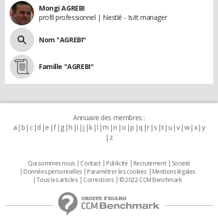
Mongi AGREBI
profil professionnel | Nestlé - Is/it manager
Nom "AGREBI"
Famille "AGREBI"
Annuaire des membres :
a
b
c
d
e
f
g
h
i
j
k
l
m
n
o
p
q
r
s
t
u
v
w
x
y
z
Qui sommes nous
Contact
Publicité
Recrutement
Societé
Données personnelles
Paramétrer les cookies
Mentions légales
Tous les articles
Corrections
© 2022 CCM Benchmark