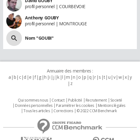
David GOUBY
profil personnel | COURBEVOIE
Anthony GOUBY
profil personnel | MONTROUGE
Nom "GOUBI"
Annuaire des membres :
a
b
c
d
e
f
g
h
i
j
k
l
m
n
o
p
q
r
s
t
u
v
w
x
y
z
Qui sommes nous
Contact
Publicité
Recrutement
Societé
Données personnelles
Paramétrer les cookies
Mentions légales
Tous les articles
Corrections
© 2022 CCM Benchmark