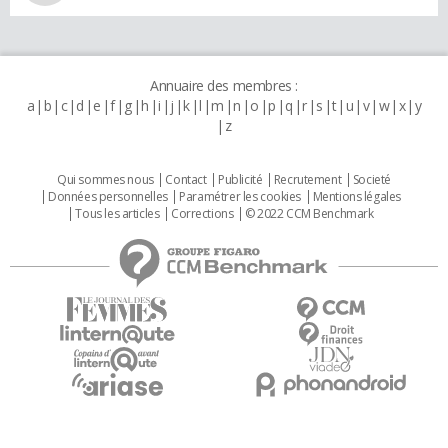
Annuaire des membres :
a
b
c
d
e
f
g
h
i
j
k
l
m
n
o
p
q
r
s
t
u
v
w
x
y
z
Qui sommes nous
Contact
Publicité
Recrutement
Societé
Données personnelles
Paramétrer les cookies
Mentions légales
Tous les articles
Corrections
© 2022 CCM Benchmark