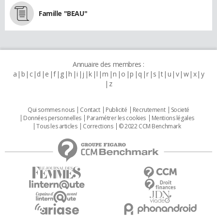
Famille "BEAU"
Annuaire des membres :
a
b
c
d
e
f
g
h
i
j
k
l
m
n
o
p
q
r
s
t
u
v
w
x
y
z
Qui sommes nous
Contact
Publicité
Recrutement
Societé
Données personnelles
Paramétrer les cookies
Mentions légales
Tous les articles
Corrections
© 2022 CCM Benchmark