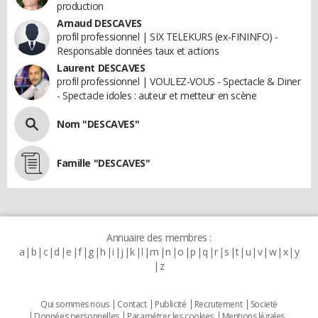
production
Arnaud DESCAVES
profil professionnel | SIX TELEKURS (ex-FININFO) -
Responsable données taux et actions
Laurent DESCAVES
profil professionnel | VOULEZ-VOUS - Spectacle & Diner
- Spectacle idoles : auteur et metteur en scène
Nom "DESCAVES"
Famille "DESCAVES"
Annuaire des membres :
a
b
c
d
e
f
g
h
i
j
k
l
m
n
o
p
q
r
s
t
u
v
w
x
y
z
Qui sommes nous
Contact
Publicité
Recrutement
Societé
Données personnelles
Paramétrer les cookies
Mentions légales