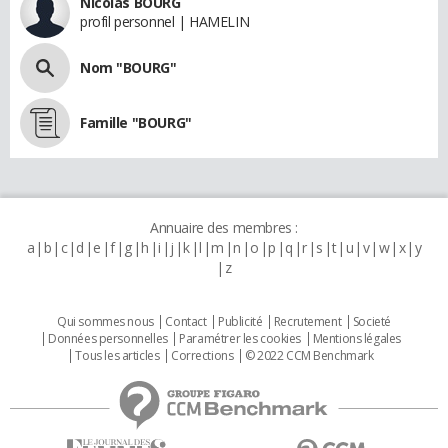
Nicolas BOURG
profil personnel | HAMELIN
Nom "BOURG"
Famille "BOURG"
Annuaire des membres :
a
b
c
d
e
f
g
h
i
j
k
l
m
n
o
p
q
r
s
t
u
v
w
x
y
z
Qui sommes nous
Contact
Publicité
Recrutement
Societé
Données personnelles
Paramétrer les cookies
Mentions légales
Tous les articles
Corrections
© 2022 CCM Benchmark