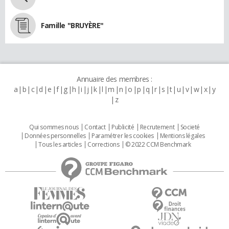
Famille "BRUYÈRE"
Annuaire des membres :
a
b
c
d
e
f
g
h
i
j
k
l
m
n
o
p
q
r
s
t
u
v
w
x
y
z
Qui sommes nous
Contact
Publicité
Recrutement
Societé
Données personnelles
Paramétrer les cookies
Mentions légales
Tous les articles
Corrections
© 2022 CCM Benchmark