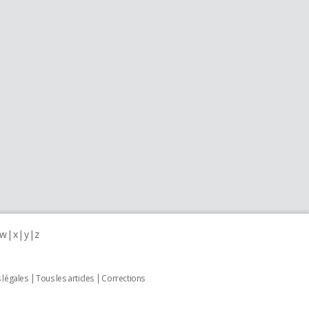
w
x
y
z
 légales
Tous les articles
Corrections