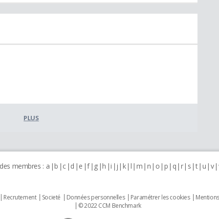
PLUS
 des membres :
a
b
c
d
e
f
g
h
i
j
k
l
m
n
o
p
q
r
s
t
u
v
Recrutement
Societé
Données personnelles
Paramétrer les cookies
Mentions
© 2022 CCM Benchmark