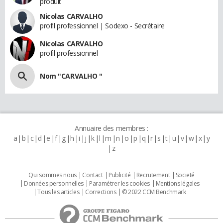
produit
Nicolas CARVALHO
profil professionnel | Sodexo - Secrétaire
Nicolas CARVALHO
profil professionnel
Nom "CARVALHO "
Annuaire des membres :
a
b
c
d
e
f
g
h
i
j
k
l
m
n
o
p
q
r
s
t
u
v
w
x
y
z
Qui sommes nous
Contact
Publicité
Recrutement
Societé
Données personnelles
Paramétrer les cookies
Mentions légales
Tous les articles
Corrections
© 2022 CCM Benchmark