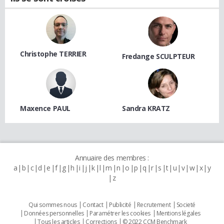
Christophe TERRIER
Fredange SCULPTEUR
Maxence PAUL
Sandra KRATZ
Annuaire des membres :
a
b
c
d
e
f
g
h
i
j
k
l
m
n
o
p
q
r
s
t
u
v
w
x
y
z
Qui sommes nous
Contact
Publicité
Recrutement
Societé
Données personnelles
Paramétrer les cookies
Mentions légales
Tous les articles
Corrections
© 2022 CCM Benchmark