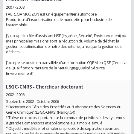
2007 - 2008
FAURECIA MOUZON est un équipementier automobile.
Producteur d'insonorisation et de moquette pour l'industrie de
l'automobile.
J'y occupe le rôle d'assistant HSE (Hygiène, Sécurité, Environnement) où
mes principales missions sont la réduction du volume de déchet, la
gestion et optimisation de notre déchetterie, ainsi que la gestion des
déchets.
J'occupe se poste en parrallèle d'une formation CQPM en QSE (Certificat
de Qualification Paritaire de la Metalurgie)(Qualité Sécurité
Environnement)
LSGC-CNRS
- Chercheur doctorant
2002 - 2006
Septembre 2002 - Octobre 2006
° Doctorant en Génie des Procédés au 'Laboratoire des Sciences du
Génie Chimique' (LSGC-CNRS) (Nancy, 54)
° Thèse de doctorat portant sur la commande prédictive des systèmes
à grandes dimensions et applications au lit mobile simulé
° Objectif : modéliser et simuler un procédé de séparation avancée
soumis à une loi de commande performante (lit mobile vrai et lit mobile