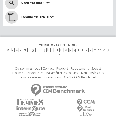
Nom "DURRUTY"
Famille "DURRUTY"
Annuaire des membres :
a
b
c
d
e
f
g
h
i
j
k
l
m
n
o
p
q
r
s
t
u
v
w
x
y
z
Qui sommes nous
Contact
Publicité
Recrutement
Societé
Données personnelles
Paramétrer les cookies
Mentions légales
Tous les articles
Corrections
© 2022 CCM Benchmark