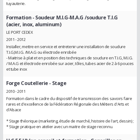
tuyauterie.
Formation
- Soudeur M.I.G-M.A.G /soudure T.I.G
(acier, inox, aluminum)
LE PORT CEDEX
2011 - 2012
Installer, mettre en service et entretenir une installation de soudure
T.I.G,M.I.G. /M.A.G ou électrode enrobée
- Maitrise à plat et en position des techniques de soudure en T.I.G, M.I.G.
/ M.A.G et électrode enrobée sur acier, tôles, tubes acier de 2 à 6 pouces
et tube inox
Forge Coutellerie
- Stage
2010 - 2011
Formation dans le cadre du dispositif de transmission des savoirs faire
rares et d'excellence de la Fédération Régionale des Métiers d'Arts et
d'Alsace
* Stage théorique (marketing, étude de marché, histoire de l'art, dessin) ;
* Stage pratique en atelier avec un maitre de stage reconnu.