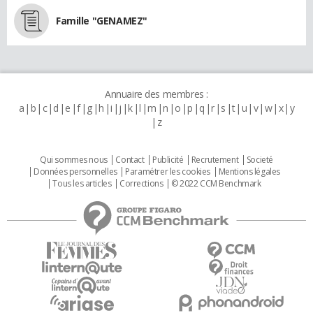
Famille "GENAMEZ"
Annuaire des membres :
a
b
c
d
e
f
g
h
i
j
k
l
m
n
o
p
q
r
s
t
u
v
w
x
y
z
Qui sommes nous
Contact
Publicité
Recrutement
Societé
Données personnelles
Paramétrer les cookies
Mentions légales
Tous les articles
Corrections
© 2022 CCM Benchmark