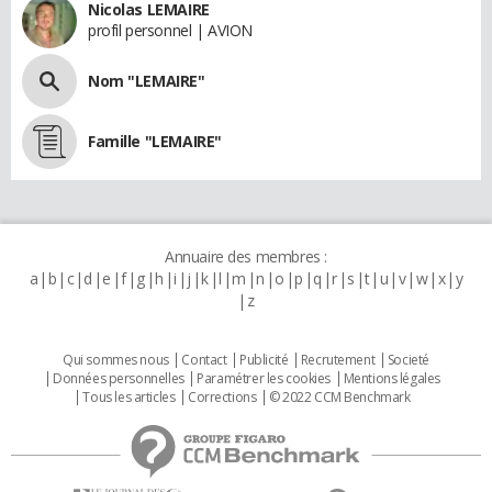
Nicolas LEMAIRE
profil personnel | AVION
Nom "LEMAIRE"
Famille "LEMAIRE"
Annuaire des membres :
a
b
c
d
e
f
g
h
i
j
k
l
m
n
o
p
q
r
s
t
u
v
w
x
y
z
Qui sommes nous
Contact
Publicité
Recrutement
Societé
Données personnelles
Paramétrer les cookies
Mentions légales
Tous les articles
Corrections
© 2022 CCM Benchmark