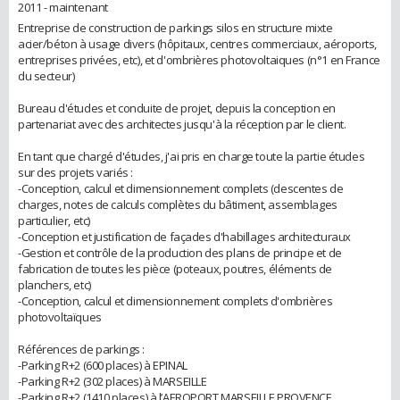
2011 - maintenant
Entreprise de construction de parkings silos en structure mixte
acier/béton à usage divers (hôpitaux, centres commerciaux, aéroports,
entreprises privées, etc), et d'ombrières photovoltaiques (n°1 en France
du secteur)
Bureau d'études et conduite de projet, depuis la conception en
partenariat avec des architectes jusqu'à la réception par le client.
En tant que chargé d'études, j'ai pris en charge toute la partie études
sur des projets variés :
-Conception, calcul et dimensionnement complets (descentes de
charges, notes de calculs complètes du bâtiment, assemblages
particulier, etc)
-Conception et justification de façades d'habillages architecturaux
-Gestion et contrôle de la production des plans de principe et de
fabrication de toutes les pièce (poteaux, poutres, éléments de
planchers, etc)
-Conception, calcul et dimensionnement complets d'ombrières
photovoltaïques
Références de parkings :
-Parking R+2 (600 places) à EPINAL
-Parking R+2 (302 places) à MARSEILLE
-Parking R+2 (1410 places) à l’AEROPORT MARSEILLE PROVENCE