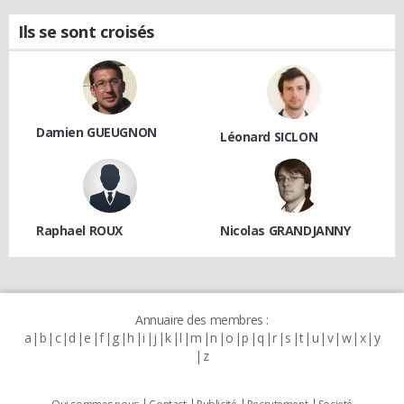
Ils se sont croisés
Damien GUEUGNON
Léonard SICLON
Raphael ROUX
Nicolas GRANDJANNY
Annuaire des membres :
a
b
c
d
e
f
g
h
i
j
k
l
m
n
o
p
q
r
s
t
u
v
w
x
y
z