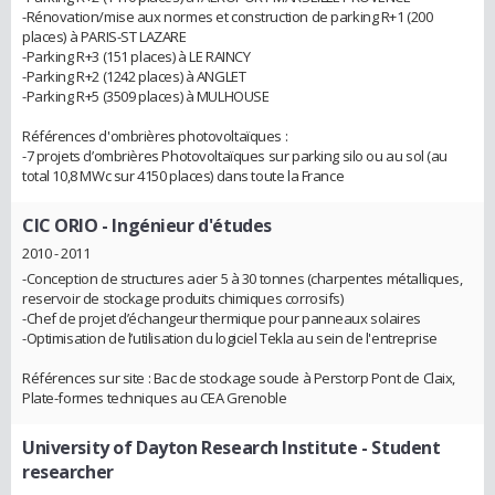
-Rénovation/mise aux normes et construction de parking R+1 (200
places) à PARIS-ST LAZARE
-Parking R+3 (151 places) à LE RAINCY
-Parking R+2 (1242 places) à ANGLET
-Parking R+5 (3509 places) à MULHOUSE
Références d'ombrières photovoltaïques :
-7 projets d’ombrières Photovoltaïques sur parking silo ou au sol (au
total 10,8 MWc sur 4150 places) dans toute la France
CIC ORIO
- Ingénieur d'études
2010 - 2011
-Conception de structures acier 5 à 30 tonnes (charpentes métalliques,
reservoir de stockage produits chimiques corrosifs)
-Chef de projet d’échangeur thermique pour panneaux solaires
-Optimisation de l’utilisation du logiciel Tekla au sein de l'entreprise
Références sur site : Bac de stockage soude à Perstorp Pont de Claix,
Plate-formes techniques au CEA Grenoble
University of Dayton Research Institute
- Student
researcher