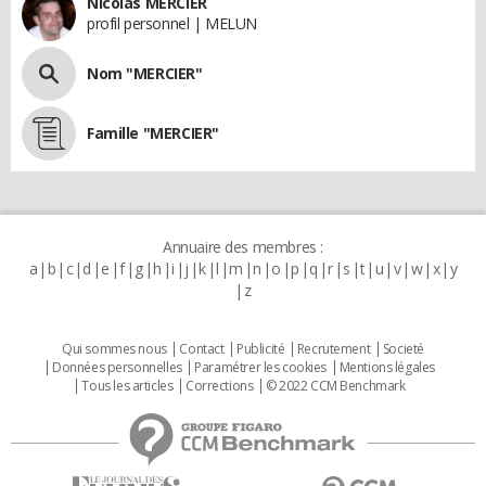
Nicolas MERCIER
profil personnel | MELUN
Nom "MERCIER"
Famille "MERCIER"
Annuaire des membres :
a
b
c
d
e
f
g
h
i
j
k
l
m
n
o
p
q
r
s
t
u
v
w
x
y
z
Qui sommes nous
Contact
Publicité
Recrutement
Societé
Données personnelles
Paramétrer les cookies
Mentions légales
Tous les articles
Corrections
© 2022 CCM Benchmark